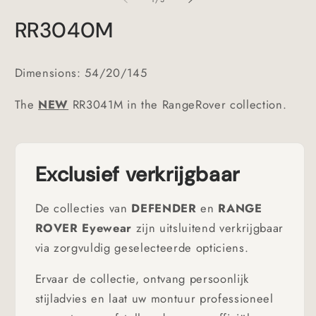
in
in
modal
m
RR3040M
Dimensions: 54/20/145
The
NEW
RR3041M in the RangeRover collection.
Exclusief verkrijgbaar
De collecties van
DEFENDER
en
RANGE
ROVER Eyewear
zijn uitsluitend verkrijgbaar
via zorgvuldig geselecteerde opticiens.
Ervaar de collectie, ontvang persoonlijk
stijladvies en laat uw montuur professioneel